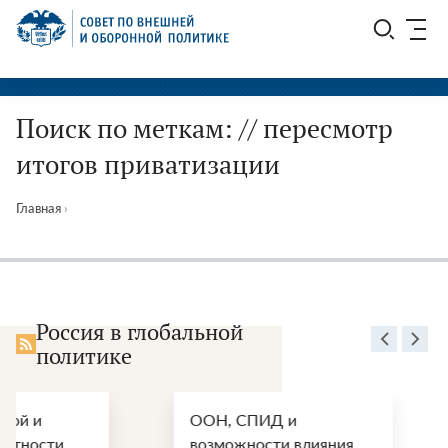
Перейти
СВОП
к
содержимому
Поиск по меткам: // пересмотр
итогов приватизации
Главная
›
Россия в глобальной
политике
ООН, СПИД и
Энергетически
возможности влияния
перспективы п