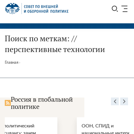
Перейти
СВОП
к
содержимому
Поиск по меткам: //
перспективные технологии
Главная
›
Россия в глобальной
политике
ООН, СПИД и
Осторожно
национальные интересы