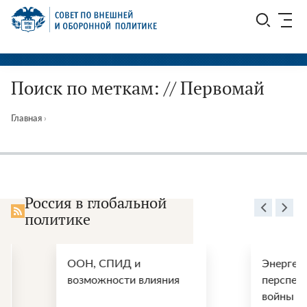
Перейти
СВОП
к
содержимому
Поиск по меткам: // Первомай
Главная
›
Россия в глобальной
политике
ООН, СПИД и
Энергетические
возможности влияния
перспективы пос
войны США и Ир