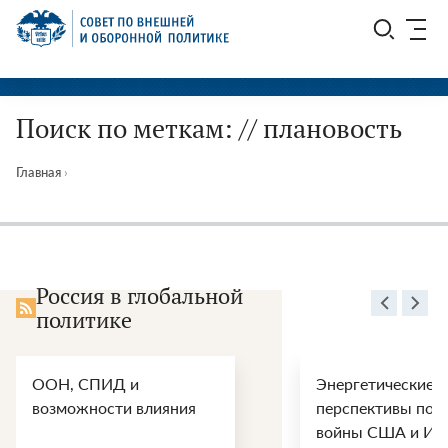
Перейти
СВОП
к
содержимому
Поиск по меткам: // плановость
Главная
›
Россия в глобальной
политике
ООН, СПИД и
Энергетические
возможности влияния
перспективы пос
войны США и Ир