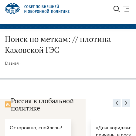
Перейти
СВОП
к
содержимому
Поиск по меткам: // плотина
Каховской ГЭС
Главная
›
Россия в глобальной
политике
Осторожно, спойлеры!
«Деанкориджизац
причины и после