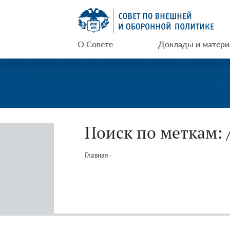
Перейти
СВОП
к
содержимому
О Совете
Доклады и матер
Поиск по меткам:
Главная
›