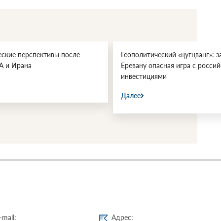
еские перспективы после
Геополитический «цугцванг»: з
А и Ирана
Еревану опасная игра с росси
инвестициями
Далее
-mail:
Адрес: