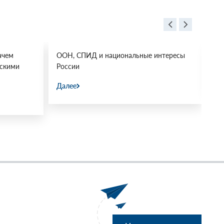
ачем
ООН, СПИД и национальные интересы
Ос
йскими
России
Да
Далее