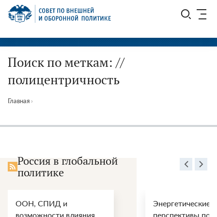
Перейти
СВОП
к
содержимому
Поиск по меткам: //
полицентричность
Главная
›
Россия в глобальной
политике
ООН, СПИД и
Энергетические
возможности влияния
перспективы пос