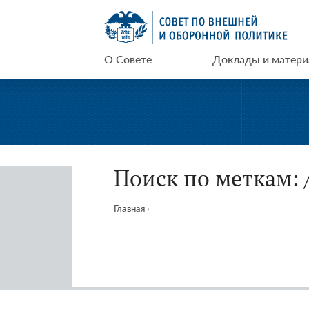
Перейти
СВОП
к
содержимому
О Совете
Доклады и матер
Поиск по меткам: 
Главная
›