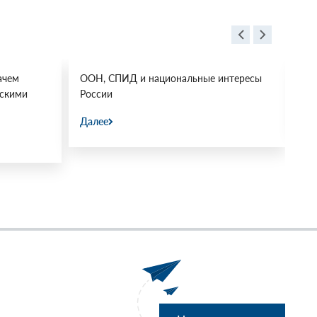
ачем
ООН, СПИД и национальные интересы
Ос
йскими
России
Да
Далее