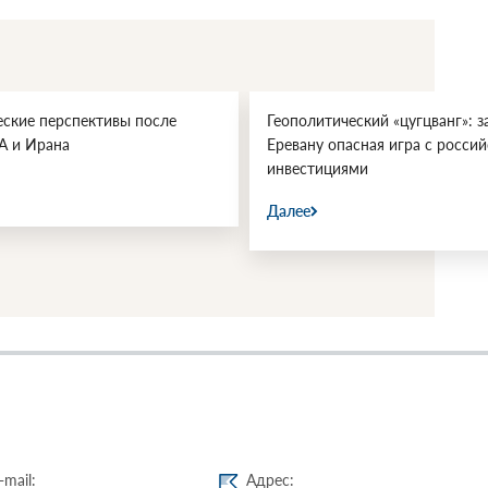
еские перспективы после
Геополитический «цугцванг»: з
А и Ирана
Еревану опасная игра с росси
инвестициями
Далее
-mail:
Адрес: