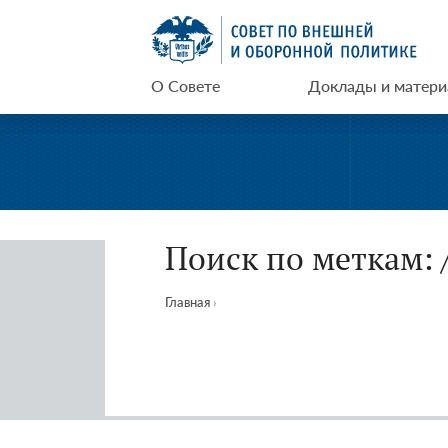
Перейти
СВОП
к
содержимому
О Совете
Доклады и матер
Поиск по меткам: 
Главная
›