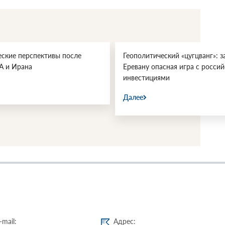
еские перспективы после
Геополитический «цугцванг»: з
А и Ирана
Еревану опасная игра с росси
инвестициями
Далее
-mail:
Адрес: