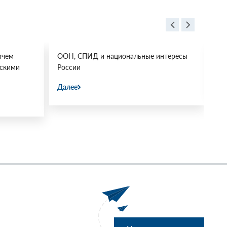
ачем
ООН, СПИД и национальные интересы
Ос
йскими
России
Да
Далее