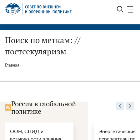
Перейти
СВОП
к
содержимому
Поиск по меткам: //
постсекуляризм
Главная
›
Россия в глобальной
политике
ООН, СПИД и
Энергетические
возможности влияния
перспективы пос