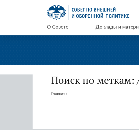
Перейти
СВОП
к
содержимому
О Совете
Доклады и матер
Поиск по меткам: 
Главная
›