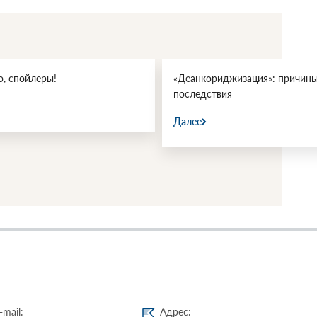
, спойлеры!
«Деанкориджизация»: причины
последствия
Далее
-mail:
Адрес: