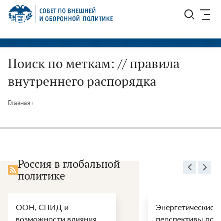
Перейти
СВОП
к
содержимому
Поиск по меткам: // правила
внутреннего распорядка
Главная
›
Россия в глобальной
политике
ООН, СПИД и
Энергетические
возможности влияния
перспективы пос