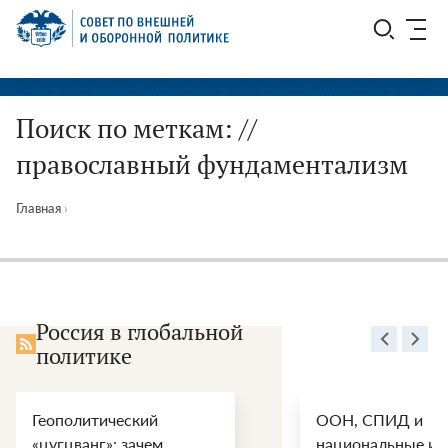
Перейти
СВОП
к
содержимому
Поиск по меткам: //
православный фундаментализм
Главная
›
Россия в глобальной
политике
Геополитический
ООН, СПИД и
«цугцванг»: зачем
национальные ин