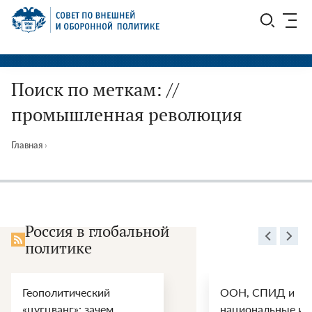
Перейти
СВОП
к
содержимому
Поиск по меткам: //
промышленная революция
Главная
›
Россия в глобальной
политике
Геополитический
ООН, СПИД и
«цугцванг»: зачем
национальные ин