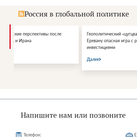
Россия в глобальной политике
Геополитический «цугцванг»: зачем
ООН, СПИД
Еревану опасная игра с российскими
России
инвестициями
Далее
Далее
Напишите нам или позвоните
Телефон:
E