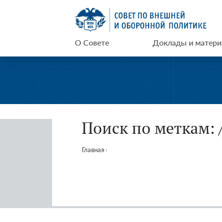
Перейти
СВОП
к
содержимому
О Совете
Доклады и матер
Поиск по меткам: 
Главная
›