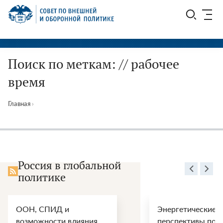
Перейти
СВОП
к
содержимому
Поиск по меткам: // рабочее
время
Главная
›
Россия в глобальной
политике
ООН, СПИД и
Энергетические
возможности влияния
перспективы пос