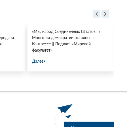
«Мы, народ Соединённых Штатов…»
Бе
ередачи
Много ли демократии осталось в
во
от
Конгрессе || Подкаст «Мировой
пе
факультет»
Да
Далее