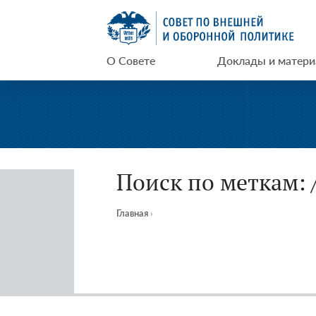
Перейти
СВОП
к
содержимому
О Совете
Доклады и матер
Поиск по меткам: 
Главная
›