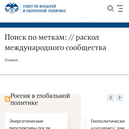
Перейти
СВОП
к
содержимому
Поиск по меткам: // раскол
международного сообщества
Главная
›
Россия в глобальной
политике
Энергетические
Геополитический
перспективы после
«цугцванг»: зачем