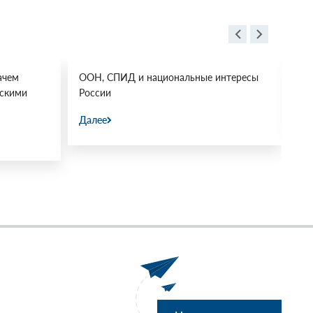
ачем
ООН, СПИД и национальные интересы
Ос
йскими
России
Да
Далее