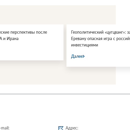
еские перспективы после
Геополитический «цугцванг»: з
А и Ирана
Еревану опасная игра с росси
инвестициями
Далее
-mail:
Адрес: