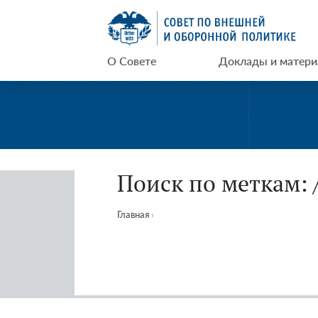
Перейти
СВОП
к
содержимому
О Совете
Доклады и матер
Поиск по меткам: /
Главная
›