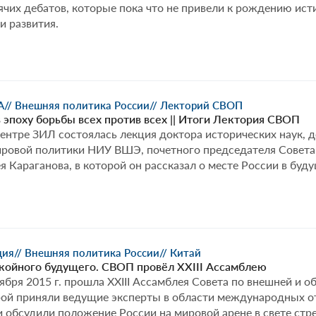
чих дебатов, которые пока что не привели к рождению ист
и развития.
А
// Внешняя политика России
// Лекторий СВОП
 эпоху борьбы всех против всех || Итоги Лектория СВОП
ентре ЗИЛ состоялась лекция доктора исторических наук, 
ировой политики НИУ ВШЭ, почетного председателя Совета
я Караганова, в которой он рассказал о месте России в бу
ция
// Внешняя политика России
// Китай
койного будущего. СВОП провёл ХХIII Ассамблею
ября 2015 г. прошла XXIII Ассамблея Совета по внешней и 
орой приняли ведущие эксперты в области международных о
и обсудили положение России на мировой арене в свете ст