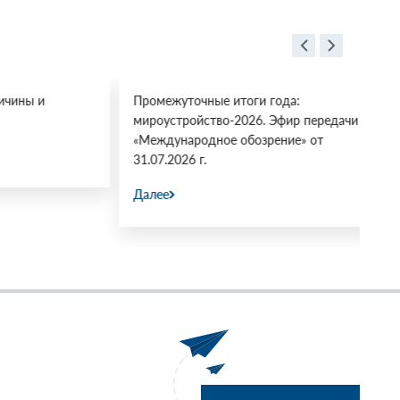
Итоги
Лектория
СВОП
 и
Промежуточные итоги года:
«М
мироустройство-2026. Эфир передачи
Мн
«Международное обозрение» от
Ко
31.07.2026 г.
фа
Далее
Да