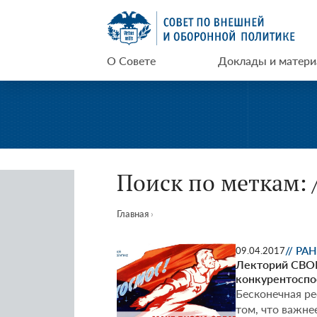
Перейти
СВОП
к
содержимому
О Совете
Доклады и матер
Поиск по меткам: 
Главная
›
// РАН
09.04.2017
Лекторий СВОП:
конкурентоспо
Бесконечная р
том, что важне