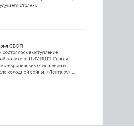
будущего страны.
тория СВОП
и состоялось выступление
овой политики НИУ ВШЭ Сергея
йско-европейских отношений и
Круглый
осле холодной войны. «Лента.ру»
…
стол
«Россия
и
Европа:
поражение
из
рук
победы?»
||