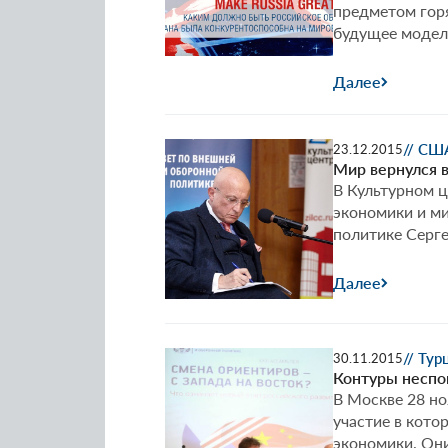
предметом горя
будущее модел
Далее
// СШ
23.12.2015
Мир вернулся в
В Культурном ц
экономики и м
политике Серге
Далее
// Тур
30.11.2015
Контуры неспо
В Москве 28 но
участие в кот
экономики. Он