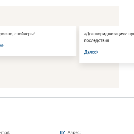
, спойлеры!
«Деанкориджизация»: причины
последствия
Далее
-mail:
Адрес: