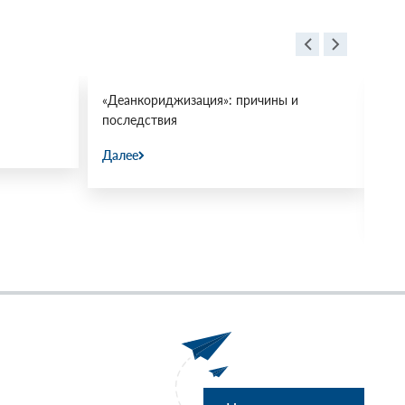
«Деанкориджизация»: причины и
Пр
последствия
ми
«М
Далее
31.
Да