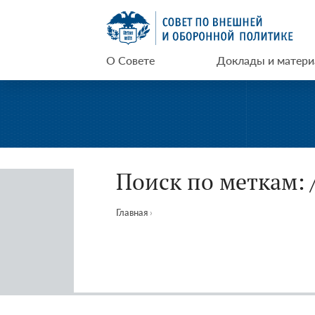
Перейти
СВОП
к
содержимому
О Совете
Доклады и матер
Поиск по меткам: /
Главная
›