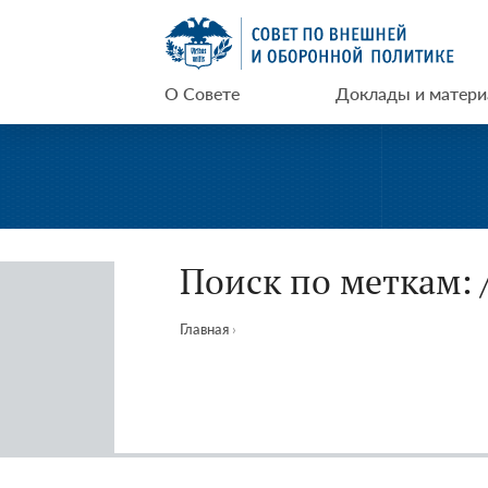
Перейти
СВОП
к
содержимому
О Совете
Доклады и матер
Поиск по меткам: 
Главная
›