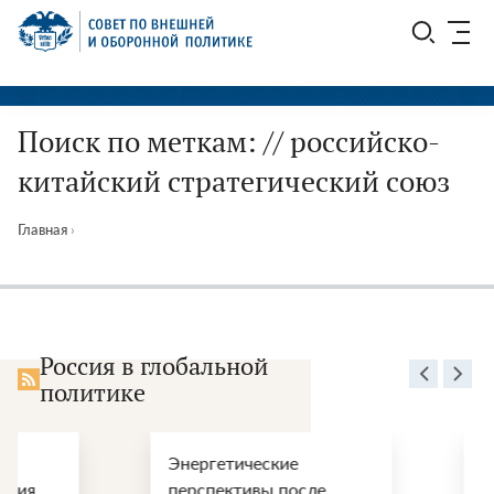
Перейти
СВОП
к
содержимому
Поиск по меткам: // российско-
китайский стратегический союз
Главная
›
Россия в глобальной
политике
Энергетические
Геополитически
перспективы после
«цугцванг»: зач