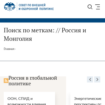
Перейти
СВОП
к
содержимому
Поиск по меткам: // Россия и
Монголия
Главная
›
Россия в глобальной
политике
ООН, СПИД и
Энергетические
возможности влияния
перспективы пос