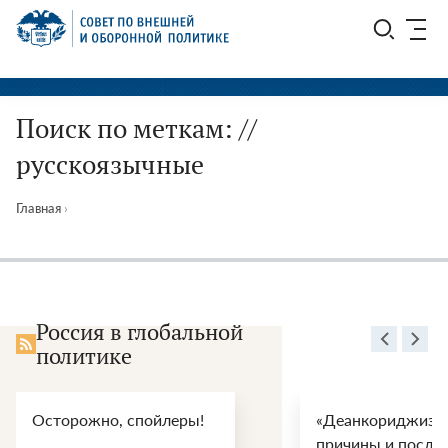
Перейти
СВОП
к
содержимому
Поиск по меткам: //
русскоязычные
Главная
›
Россия в глобальной
политике
Осторожно, спойлеры!
«Деанкориджизац
причины и после