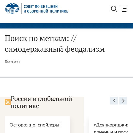
Перейти
СВОП
к
содержимому
Поиск по меткам: //
самодержавный феодализм
Главная
›
Россия в глобальной
политике
Осторожно, спойлеры!
«Деанкориджизац
причины и после