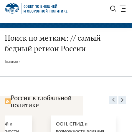
Перейти
СВОП
к
содержимому
Поиск по меткам: // самый
бедный регион России
Главная
›
Россия в глобальной
политике
ООН, СПИД и
Энергетически
возможности влияния
перспективы п