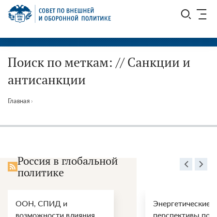
Перейти
СВОП
к
содержимому
Поиск по меткам: // Санкции и
антисанкции
Главная
›
Россия в глобальной
политике
ООН, СПИД и
Энергетические
возможности влияния
перспективы пос