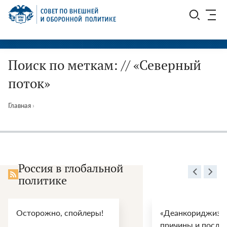
Перейти
СВОП
к
содержимому
Поиск по меткам: // «Северный
поток»
Главная
›
Россия в глобальной
политике
Осторожно, спойлеры!
«Деанкориджизац
причины и после