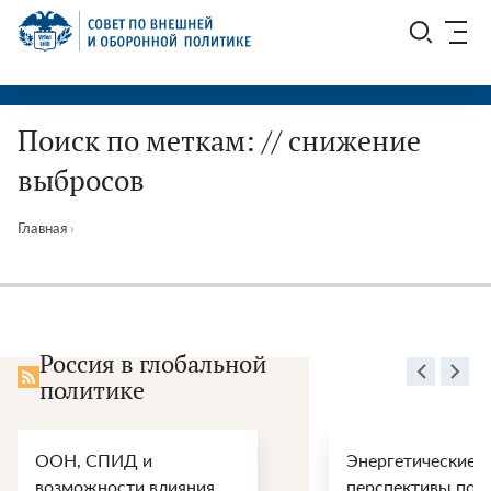
Перейти
СВОП
к
содержимому
Поиск по меткам: // снижение
выбросов
Главная
›
Россия в глобальной
политике
ООН, СПИД и
Энергетические
возможности влияния
перспективы пос