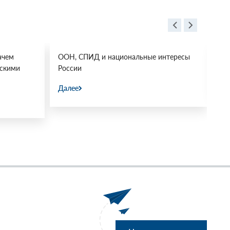
ачем
ООН, СПИД и национальные интересы
Ос
йскими
России
Да
Далее