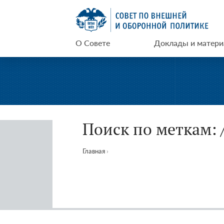
Перейти
СВОП
к
содержимому
О Совете
Доклады и матер
Поиск по меткам: 
Главная
›