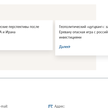
еские перспективы после
Геополитический «цугцванг»: з
А и Ирана
Еревану опасная игра с росси
инвестициями
Далее
-mail:
Адрес: