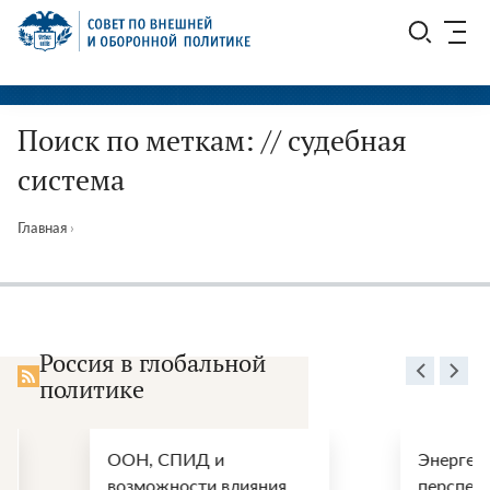
Перейти
СВОП
к
содержимому
Поиск по меткам: // судебная
система
Главная
›
Россия в глобальной
политике
ООН, СПИД и
Энергетические
возможности влияния
перспективы пос