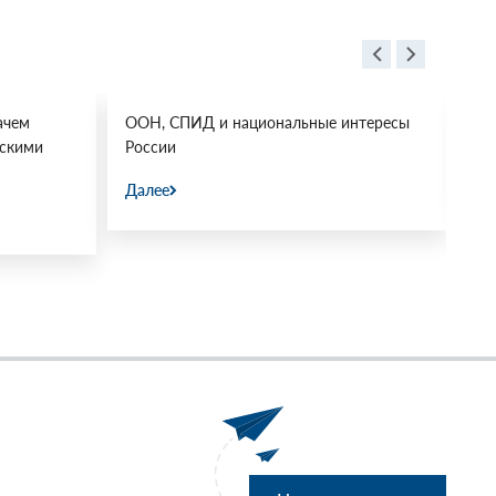
ачем
ООН, СПИД и национальные интересы
Ос
йскими
России
Да
Далее