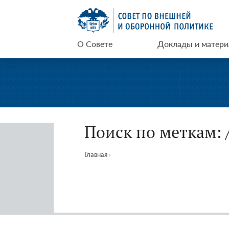
Перейти
СВОП
к
содержимому
О Совете
Доклады и матер
Поиск по меткам: 
Главная
›