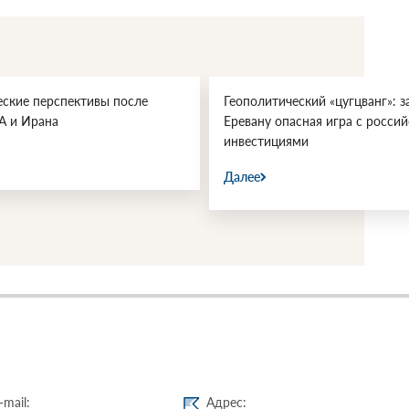
еские перспективы после
Геополитический «цугцванг»: з
А и Ирана
Еревану опасная игра с росси
инвестициями
Далее
-mail:
Адрес: