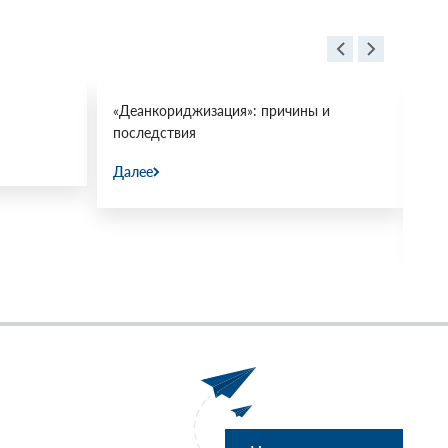
«Деанкориджизация»: причины и
Пр
последствия
ми
«М
Далее
31.
Да