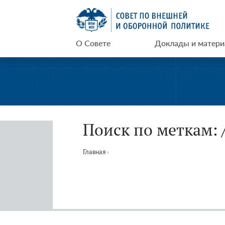
Перейти
СВОП
к
содержимому
О Совете
Доклады и матер
Поиск по меткам:
Главная
›