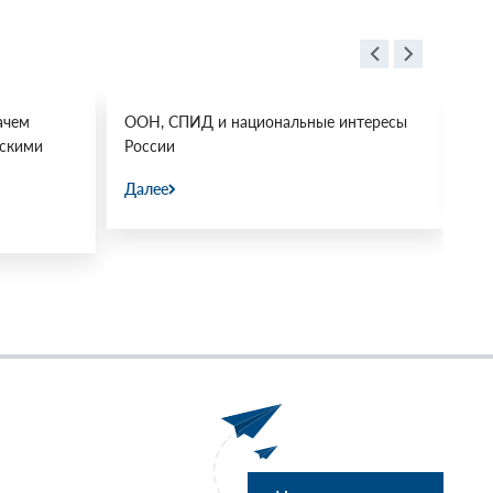
ачем
ООН, СПИД и национальные интересы
Ос
йскими
России
Да
Далее