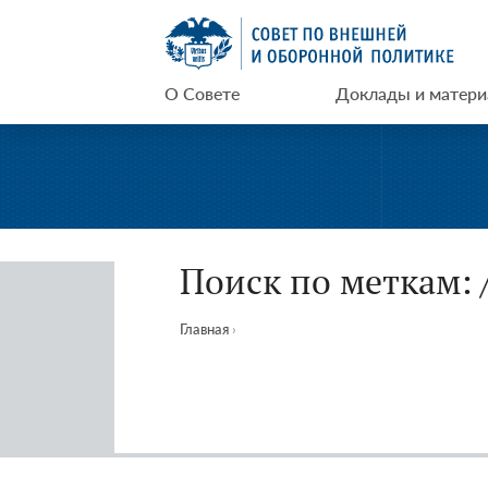
Перейти
СВОП
к
содержимому
О Совете
Доклады и матер
Поиск по меткам: 
Главная
›