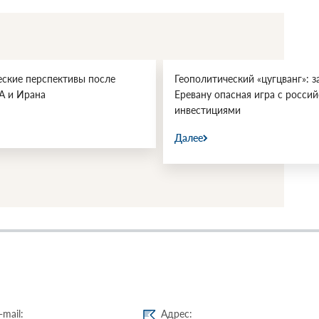
еские перспективы после
Геополитический «цугцванг»: з
А и Ирана
Еревану опасная игра с росси
инвестициями
Далее
-mail:
Адрес: