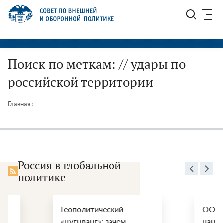
Перейти
СВОП
к
содержимому
Поиск по меткам: // удары по
российской территории
Главная
›
Россия в глобальной
политике
Геополитический
ООН, СПИД и
«цугцванг»: зачем
национальные и