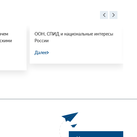
ачем
ООН, СПИД и национальные интересы
Ос
йскими
России
Да
Далее