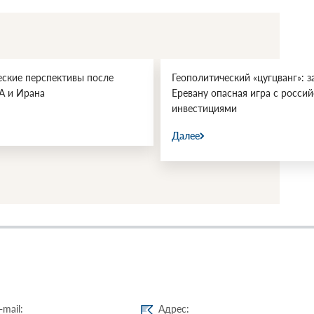
еские перспективы после
Геополитический «цугцванг»: з
А и Ирана
Еревану опасная игра с росси
инвестициями
Далее
-mail:
Адрес: