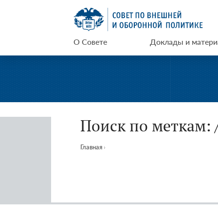
Перейти
СВОП
к
содержимому
О Совете
Доклады и матер
Поиск по меткам: 
Главная
›