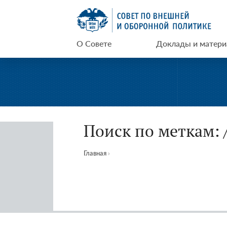
Перейти
СВОП
к
содержимому
О Совете
Доклады и матер
Поиск по меткам: 
Главная
›