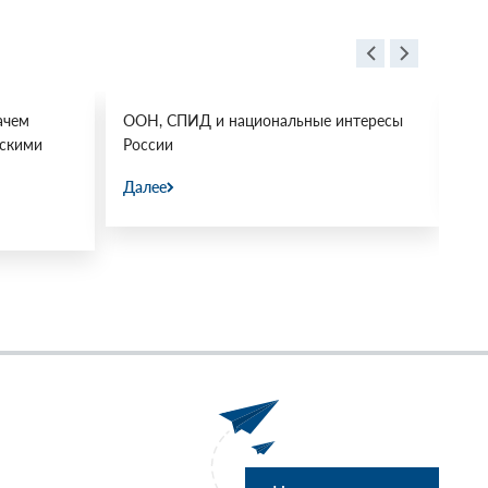
ачем
ООН, СПИД и национальные интересы
Ос
йскими
России
Да
Далее