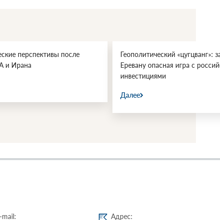
еские перспективы после
Геополитический «цугцванг»: з
А и Ирана
Еревану опасная игра с росси
инвестициями
Далее
-mail:
Адрес: