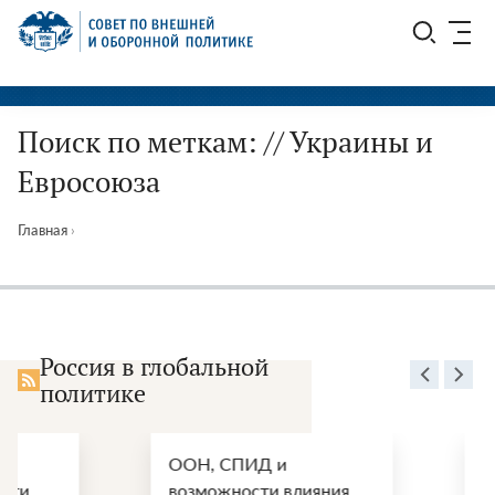
Перейти
СВОП
к
содержимому
Поиск по меткам: // Украины и
Евросоюза
Главная
›
Россия в глобальной
политике
ООН, СПИД и
Энергетические
возможности влияния
перспективы по