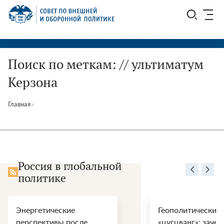
Перейти
СВОП
к
содержимому
Поиск по меткам: // ультиматум
Керзона
Главная
›
Россия в глобальной
политике
Геополитический
ООН,
«цугцванг»: зачем
наци