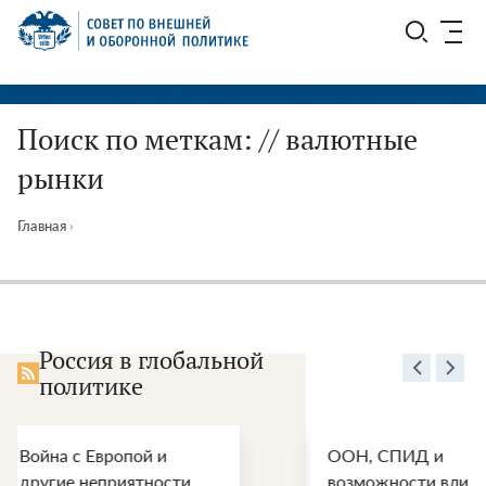
Перейти
СВОП
к
содержимому
Поиск по меткам: // валютные
рынки
Главная
›
Россия в глобальной
политике
ООН, СПИД и
Энергет
возможности влияния
перспек