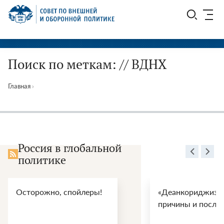
Перейти
СВОП
к
содержимому
Поиск по меткам: // ВДНХ
Главная
›
Россия в глобальной
политике
Осторожно, спойлеры!
«Деанкориджизац
причины и после