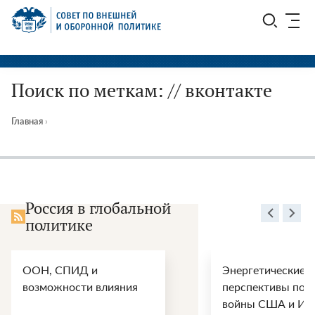
Перейти
СВОП
к
содержимому
Поиск по меткам: // вконтакте
Главная
›
Россия в глобальной
политике
ООН, СПИД и
Энергетические
возможности влияния
перспективы пос
войны США и Ир