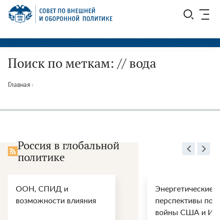
Перейти
СВОП
к
содержимому
Поиск по меткам: // вода
Главная
›
Россия в глобальной
политике
ООН, СПИД и
Энергетические
возможности влияния
перспективы пос
войны США и Ир