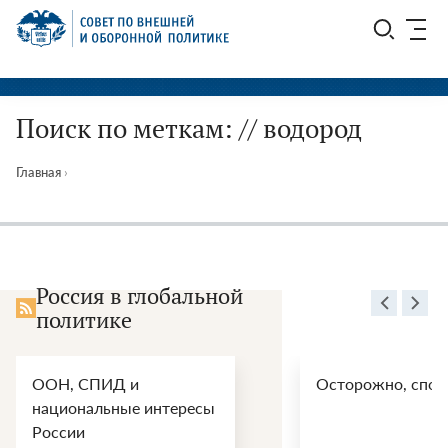
Перейти
СВОП
к
содержимому
Поиск по меткам: // водород
Главная
›
Россия в глобальной
политике
ООН, СПИД и
Осторожно, спой
национальные интересы
России