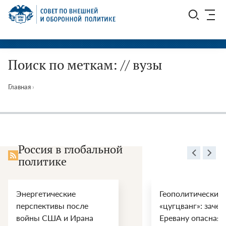
Перейти
СВОП
к
содержимому
Поиск по меткам: // вузы
Главная
›
Россия в глобальной
политике
Энергетические
Геополитический
перспективы после
«цугцванг»: зачем
войны США и Ирана
Еревану опасная 