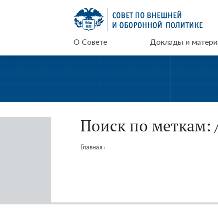
Перейти
СВОП
к
содержимому
О Совете
Доклады и матер
Поиск по меткам: 
Главная
›