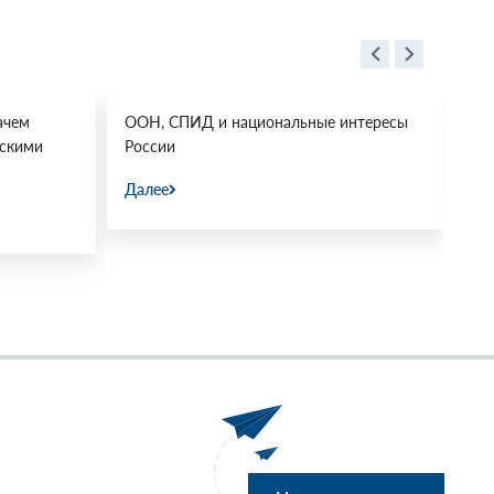
ачем
ООН, СПИД и национальные интересы
Ос
йскими
России
Да
Далее