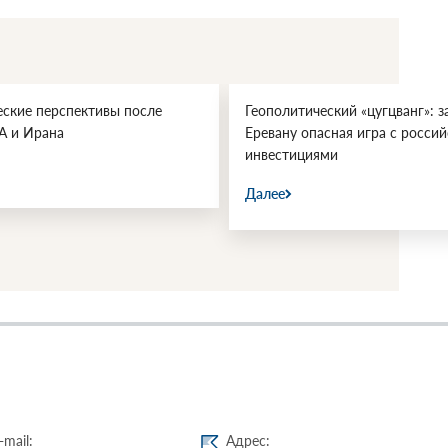
еские перспективы после
Геополитический «цугцванг»: з
А и Ирана
Еревану опасная игра с росси
инвестициями
Далее
-mail:
Адрес: