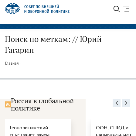
Перейти
СВОП
к
содержимому
Поиск по меткам: // Юрий
Гагарин
Главная
›
Россия в глобальной
политике
Геополитический
ООН, СПИД и
«цугцванг»: зачем
национальные ин