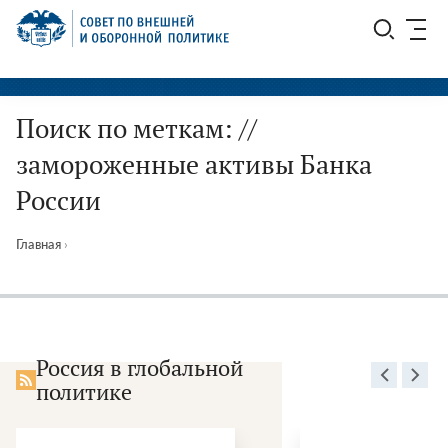
Перейти
СВОП
к
содержимому
Поиск по меткам: //
замороженные активы Банка
России
Главная
›
Россия в глобальной
политике