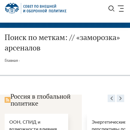
Перейти
СВОП
к
содержимому
Поиск по меткам: // «заморозка»
арсеналов
Главная
›
Россия в глобальной
политике
ООН, СПИД и
Энергетические
возможности влияния
перспективы пос